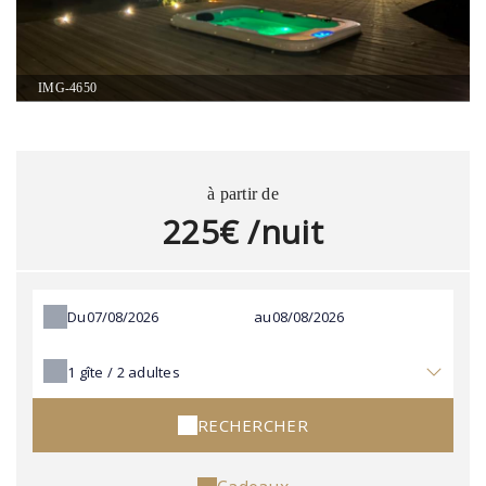
IMG-4650
à partir de
225€ /nuit
Du
au
1
gîte /
2
adultes
RECHERCHER