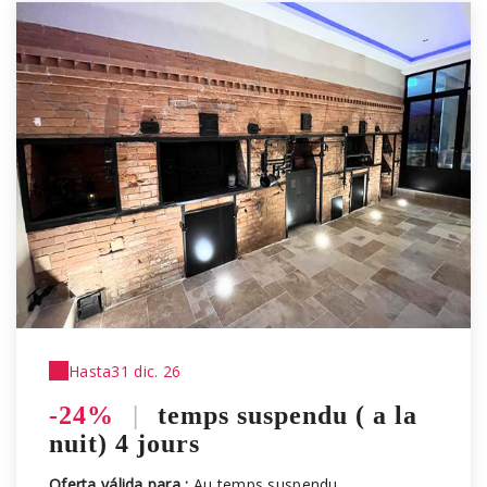
Hasta
31 dic. 26
-24%
|
temps suspendu ( a la
nuit) 4 jours
Oferta válida para :
Au temps suspendu