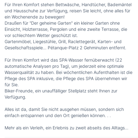
Für Ihren Komfort stehen Bettwäsche, Handtücher, Bademäntel
und Hausschuhe zur Verfügung, reisen Sie leicht, ohne alles für
ein Wochenende zu bewegen!
Draußen für "Der geheime Garten" ein kleiner Garten ohne
Einsicht, Holzterrasse, Pergolen und eine zweite Terrasse, die
vor schlechtem Wetter geschützt ist.
Gartenmöbel, Liegestühle, Grill, Raclettegerät, Karten- und
Gesellschaftsspiele... Pétanque-Platz 2 Gehminuten entfernt.
Für Ihren Komfort wird das SPA-Wasser fernüberwacht (22
automatische Analysen pro Tag), um jederzeit eine optimale
Wasserqualität zu haben. Bei wöchentlichen Aufenthalten ist die
Pflege des SPA inklusive, die Pflege des SPA übernehmen wir
für Sie.
Biker-Freunde, ein unauffälliger Stellplatz steht Ihnen zur
Verfügung.
Alles ist da, damit Sie nicht ausgehen müssen, sondern sich
einfach entspannen und den Ort genießen können. . .
Mehr als ein Verleih, ein Erlebnis zu zweit abseits des Alltags...