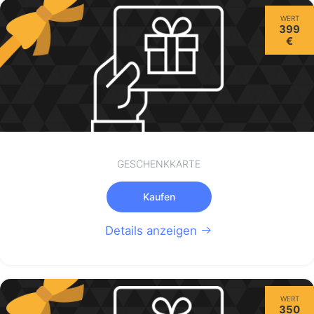
WERT
399
€
GESCHENKKARTE
Kaufen
Details anzeigen
WERT
350