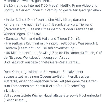
Moment zu zweit zu genießen...
Sie können das Internet (100 Mega), Netflix, Prime Video und
Spotify auf einem Ihnen zur Verfügung gestellten Ipad genießen.
- In der Nähe (10 min) zahlreiche Aktivitäten, darunter
Kanufahren (je nach Zeitraum), Baumkletterkurs, Tierpark
(Paradiesfarm), See mit Fitnessparcours oder Freizeitbasis,
Wanderungen, Kino usw.
- Samatan Fettmarkt mit Halle und Tieren (10min).
- Freizeitbasis (20 min) mit Minigolf, Tretbooten, Wasserskilift,
Eselfarm (Eselzucht und Eselsmilchverkostung...
- 40 Minuten entfernt, Bowling, Zoo de Plaisance du Touch, Cité
de l'Espace, Werksbesichtigung von Airbus
Und natürlich ausgezeichnete Gers-Restaurants...
Dem Komfort gewidmetes Universum, Schlafzimmer
ausgestattet mit einem Queensize-Bett mit erstklassiger
Matratze, einer norwegischen Schaukel (der geheime Garten)
zum Entspannen am Kamin (Pelletofen, 1 Tasche/Tag
inklusive)...
Voll ausgestattete Küche, Haushaltsgeräte sowie Küchenbedarf
(Geschirr etc...)