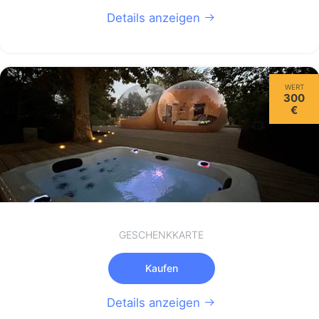
Details anzeigen
WERT
300
€
GESCHENKKARTE
Kaufen
Details anzeigen