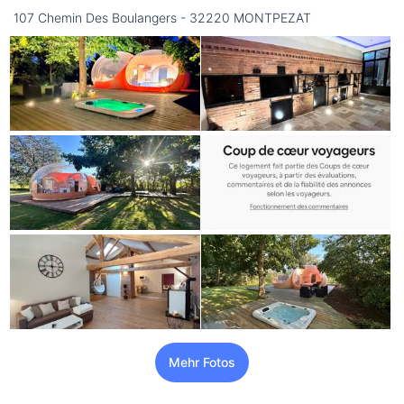
107 Chemin Des Boulangers - 32220 MONTPEZAT
Mehr Fotos