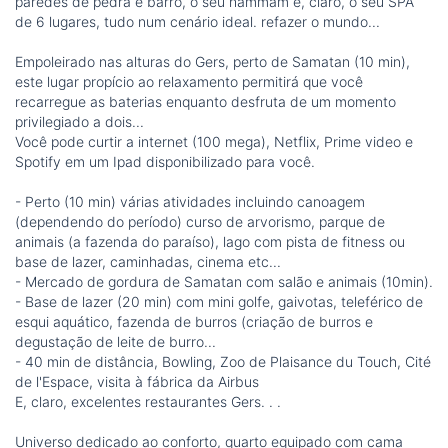
paredes de pedra e barro, o seu hammam e, claro, o seu SPA
de 6 lugares, tudo num cenário ideal. refazer o mundo...
Empoleirado nas alturas do Gers, perto de Samatan (10 min),
este lugar propício ao relaxamento permitirá que você
recarregue as baterias enquanto desfruta de um momento
privilegiado a dois...
Você pode curtir a internet (100 mega), Netflix, Prime video e
Spotify em um Ipad disponibilizado para você.
- Perto (10 min) várias atividades incluindo canoagem
(dependendo do período) curso de arvorismo, parque de
animais (a fazenda do paraíso), lago com pista de fitness ou
base de lazer, caminhadas, cinema etc...
- Mercado de gordura de Samatan com salão e animais (10min).
- Base de lazer (20 min) com mini golfe, gaivotas, teleférico de
esqui aquático, fazenda de burros (criação de burros e
degustação de leite de burro...
- 40 min de distância, Bowling, Zoo de Plaisance du Touch, Cité
de l'Espace, visita à fábrica da Airbus
E, claro, excelentes restaurantes Gers. . .
Universo dedicado ao conforto, quarto equipado com cama