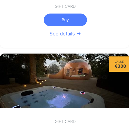
GIFT CARD
Buy
See details
VALUE
€300
GIFT CARD