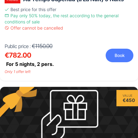
Best price for this offer
Pay only 50% today, the rest according to the general
conditions of sale
Offer cannot be cancelled
€1150.00
Public price :
€782.00
Book
For 5 nights,
2
pers.
Only 1 offer left
VALUE
€450