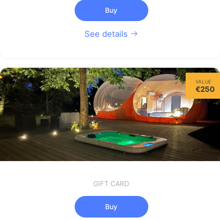
Buy
See details
VALUE
€250
GIFT CARD
Buy