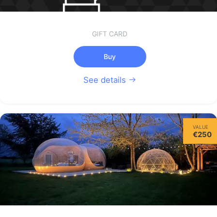
GIFT CARD
Buy
See details
VALUE
€250