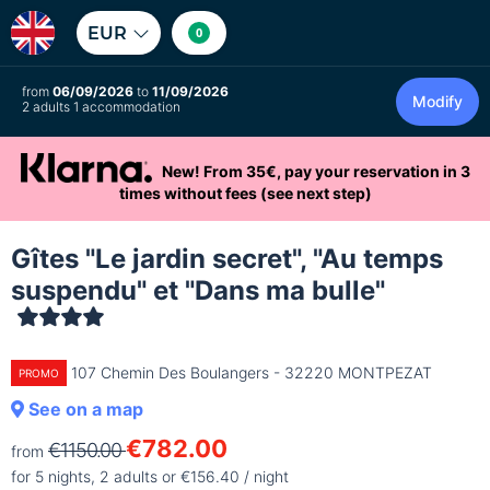
EUR
0
from
06/09/2026
to
11/09/2026
Modify
2 adults 1 accommodation
New! From 35€, pay your reservation in 3
times without fees (see next step)
Gîtes "Le jardin secret", "Au temps
suspendu" et "Dans ma bulle"
107 Chemin Des Boulangers - 32220 MONTPEZAT
PROMO
See on a map
€782.00
€1150.00
from
for 5 nights, 2 adults or €156.40 / night