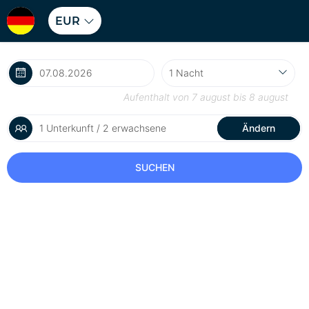
EUR
Aufenthalt von
7 august
bis
8 august
1 Unterkunft / 2 erwachsene
Ändern